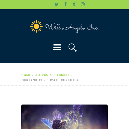
HOME
WILL’S STORY
OUR CAUSES
DONATE
HOME
ALL POSTS
CLIMATE
OUR LAND. OUR CLIMATE. OUR FUTURE