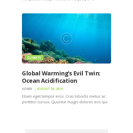
quisquam est, qui dolorem ipsum quiaolor sit
amet, consectetur, adipisci velit, sed quia non
numquam eius modi tempora incidunt ut labore
et dolore magnam dolor sit amet, consectetur…
CLIMATE
Global Warming’s Evil Twin:
Ocean Acidification
ADMIN
AUGUST 24, 2016
Etiam eget tempor eros. Cras lobortis metus ac
porttitor cursus. Quuntur magni dolores eos qui
ratione voluptatem sequi nesciunt. Neque porro
quisquam est, qui dolorem ipsum quiaolor sit
amet, consectetur, adipisci velit, sed quia non
numquam eius modi tempora…